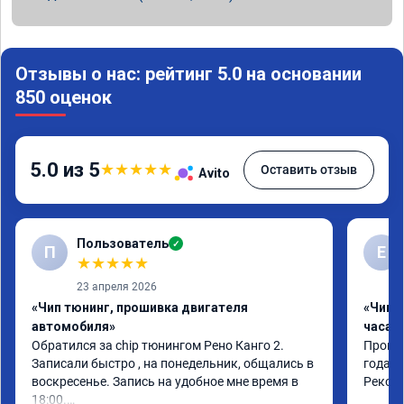
Отзывы о нас: рейтинг 5.0 на основании
850 оценок
5.0 из 5
★
★
★
★
★
Оставить отзыв
Avito
Пользователь
✓
П
Е
★
★
★
★
★
23 апреля 2026
«Чип тюнинг, прошивка двигателя
«Чип 
автомобиля»
часа»
Обратился за chip тюнингом Рено Канго 2.

Прошив
Записали быстро , на понедельник, общались в 
года. 
воскресенье. Запись на удобное мне время в 
Реком
18:00.
