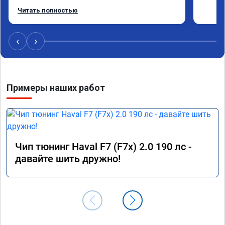
Работу выполнили за 30 минут, качественно, 
Читать полностью
эффектом доволен. Спасибо 🤝
‹
›
Примеры наших работ
Чип тюнинг Haval F7 (F7x) 2.0 190 лс -
давайте шить дружно!