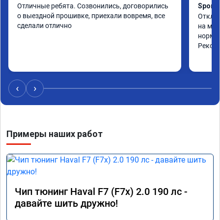
Отличные ребята. Созвонились, договорились 
Sport 
о выездной прошивке, приехали вовремя, все 
Отключ
сделали отлично
на мно
нормал
Реком
‹
›
Примеры наших работ
Чип тюнинг Haval F7 (F7x) 2.0 190 лс -
давайте шить дружно!