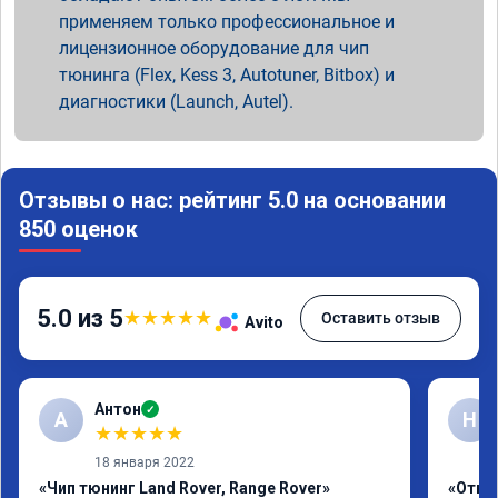
применяем только профессиональное и
лицензионное оборудование для чип
тюнинга (Flex, Kess 3, Autotuner, Bitbox) и
диагностики (Launch, Autel).
Отзывы о нас: рейтинг 5.0 на основании
850 оценок
5.0 из 5
★
★
★
★
★
Оставить отзыв
Avito
Антон
✓
А
Н
★
★
★
★
★
18 января 2022
«Чип тюнинг Land Rover, Range Rover»
«Отклю