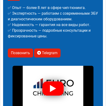
✅ Опыт — более 8 лет в сфере чип-тюнинга.
✅ Экспертность — работаем с современными ЭБУ
и диагностическим оборудованием.
✅ Надежность — гарантия на все виды работ.
✅ Прозрачность — подробные консультации и
фиксированные цены.
Позвонить
Telegram