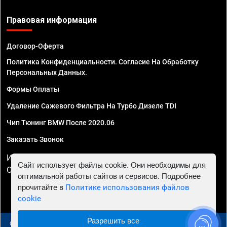
Правовая информация
Договор-Оферта
Политика Конфиденциальности. Согласие На Обработку
Персональных Данных.
Формы Оплаты
Удаление Сажевого Фильтра На Турбо Дизеле TDI
Чип Тюнинг BMW После 2020.06
Заказать Звонок
ИП Смирнов Георгий Павлович. ИНН 781302555843,
Сайт использует файлы cookie. Они необходимы для
ОГРНИП 324470400032610
оптимальной работы сайтов и сервисов. Подробнее
прочитайте в
Политике использования файлов
cookie
Разрешить все
© 2010 - 2026 Чип тюнинг в Сургуте - Автосервис "Евро