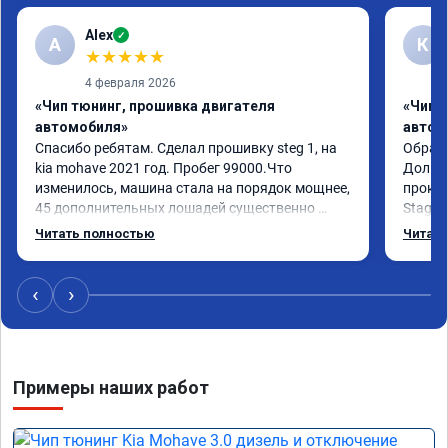
Alex
✓
A
К
★
★
★
★
★
4 февраля 2026
«Чип тюнинг, прошивка двигателя
«Чип 
автомобиля»
автом
Спасибо ребятам. Сделал прошивку steg 1, на 
Обрати
kia mohave 2021 год. Пробег 99000.Что 
Долго 
изменилось, машина стала на порядок мощнее, 
прокон
45 дополнительных лошадей существенно 
Stage 
чувствуется и соответственно крутящего 
с сохр
Читать полностью
Читать
момента. Значительно упал расход, был в 
Машина
среднем 15 город, уже три дня катаюсь, держит 
получи
12-12.5. Коробка перестала подпинывать при 
прибав
‹
›
наборе скорости. Педаль газа более 
обгоны
отзывчевее. В целом, я очень доволен.!
понра
прошив
похоже
Примеры наших работ
прошив
эконом
сэконо
давать