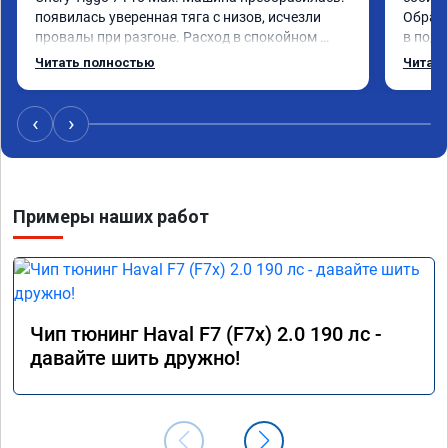
появилась уверенная тяга с низов, исчезли 
Обрати
провалы при разгоне. Расход в спокойном 
в подр
режиме даже немного снизился. Все сделали 
Приеха
Читать полностью
Читать
профессионально, с подробной консультацией. 
готово
Рекомендую всем, кто сомневается.
дали г
своё д
‹
›
Примеры наших работ
Чип тюнинг Haval F7 (F7x) 2.0 190 лс -
давайте шить дружно!