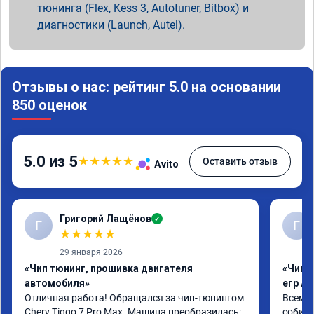
тюнинга (Flex, Kess 3, Autotuner, Bitbox) и
диагностики (Launch, Autel).
Отзывы о нас: рейтинг 5.0 на основании
850 оценок
5.0 из 5
★
★
★
★
★
Оставить отзыв
Avito
Григорий Лащёнов
✓
Г
Г
★
★
★
★
★
29 января 2026
«Чип тюнинг, прошивка двигателя
«Чип 
автомобиля»
егр Ad
Отличная работа! Обращался за чип-тюнингом 
Всем д
Chery Tiggo 7 Pro Max. Машина преобразилась: 
собира