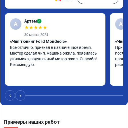
Артем
✓
А
А
★
★
★
★
★
30 марта 2024
«Чип тюнинг Ford Mondeo 5»
«Чип т
Все отлично, приехал в назначенное время, 
Приеха
мастер сделал чип, машина ожила, появилась 
после 
динамика, задушенный мотор ожил. Спасибо! 
прошив
Рекомендую.
расход
‹
›
Примеры наших работ