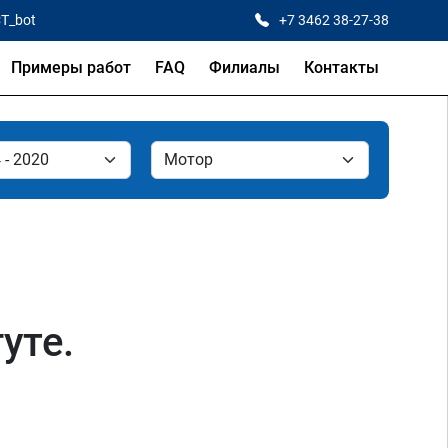
CT_bot
+7 3462 38-27-38
Примеры работ
FAQ
Филиалы
Контакты
уте.