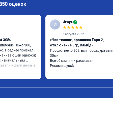
 850 оценок
Игорь
✓
И
★
★
★
★
★
6 августа 2022
t 308»
«Чип тюнинг, прошивка Евро 2,
вление Пежо 308, 
отключение Егр, лямбд»
но. Позднее приехал 
Прошил пежо 308, вся процедура заня
скакивающей ошибки( 
30мин.

с изначальным 
Все объяснил и рассказал.

казали и дали ценные 
Рекомендую👍
ить. Категорически 
компанию для 
 буду ездить. Олько 