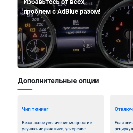
Избавьтесь от всех
проблем с AdBlue разом!
Дополнительные опции
Чип тюнинг
Отключ
Безопасное увеличение мощности и
Если неи
улучшение динамики, ускорение
рециркул