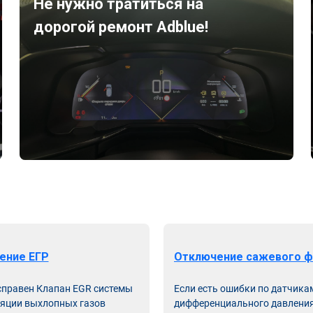
Не нужно тратиться на
дорогой ремонт Adblue!
ение ЕГР
Отключение сажевого ф
справен Клапан EGR системы
Если есть ошибки по датчика
яции выхлопных газов
дифференциального давления