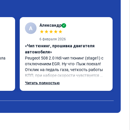
Александр
✓
А
А
★
★
★
★
★
6 февраля 2026
«Чип тюнинг, прошивка двигателя
«От
автомобиля»
208
ла 
Peugeot 508 2.0 Hdi чип тюнинг (stage1) с 
Рус
отключением EGR. Ну что- Пыж поехал! 
лас
Отклик на педаль газа, четкость работы 
блю
КПП, при наборе скорости чувствуется 
Мы,
солидный запас мощности. Ребята 
обл
Читать полностью
Чит
постарались на совесть, рекомендую!
и в
мы,
,вс
сюд