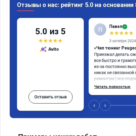
Отзывы о нас: рейтинг 5.0 на основании
Павел
✓
П
5.0 из 5
★
★
★
★
★
★
★
★
★
★
3 октября 2024
«Чип тюнинг Peugeo
Avito
Приезжал делать ожи
все быстро и грамот
из-за постоянно вы
никак не связанной 
ремонтом ) все подс
указания как поступ
Читать полностью
рекомендую данную 
Оставить отзыв
сотрудничества. 🤝🏼
сюда
‹
›