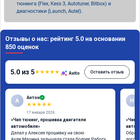
тюнинга (Flex, Kess 3, Autotuner, Bitbox) и
диагностики (Launch, Autel).
Отзывы о нас: рейтинг 5.0 на основании
850 оценок
5.0 из 5
★
★
★
★
★
Оставить отзыв
Avito
Антон
✓
А
Н
★
★
★
★
★
17 января 2026
«Чип тюнинг, прошивка двигателя
«Чип 
автомобиля»
автом
Делал у Алексея прошивку на свою 
Обрати
Ауди.Машина задышала,стала бодрее.Работу 
догово