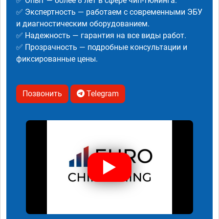
✅ Опыт — более 8 лет в сфере чип-тюнинга.
✅ Экспертность — работаем с современными ЭБУ
и диагностическим оборудованием.
✅ Надежность — гарантия на все виды работ.
✅ Прозрачность — подробные консультации и
фиксированные цены.
Позвонить
Telegram