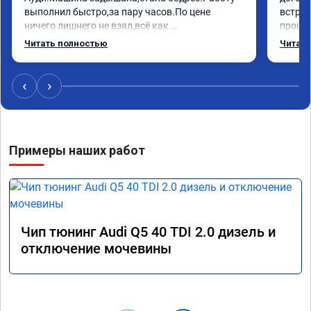
выполнил быстро,за пару часов.По цене 
встрет
ничего лишнего не взял,всё как 
прошил
договаривались заранее.После работы 
Арман 
Читать полностью
Читать
возникали вопросы,всегда консультировал и 
летела
был на связи.Теперь знаю,куда ехать в случае 
Арману
поломки авто.Однозначно рекомендую 
машина
‹
›
Алексея как грамотного специалиста!
вам!!!!!
Примеры наших работ
Чип тюнинг Audi Q5 40 TDI 2.0 дизель и
отключение мочевины