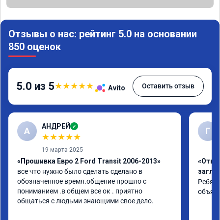
Отзывы о нас: рейтинг 5.0 на основании
850 оценок
5.0 из 5
★
★
★
★
★
Оставить отзыв
Avito
АНДРЕЙ
✓
А
Г
★
★
★
★
★
19 марта 2025
«Прошивка Евро 2 Ford Transit 2006-2013»
«Отклю
все что нужно было сделать сделано в 
заглу
обозначенное время.общение прошло с 
Ребята
пониманием .в общем все ок . приятно 
объяс
общаться с людьми знающими свое дело.