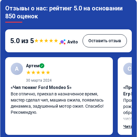
Отзывы о нас: рейтинг 5.0 на основании
850 оценок
5.0 из 5
★
★
★
★
★
Оставить отзыв
Avito
Артем
✓
А
С
★
★
★
★
★
30 марта 2024
«Чип тюнинг Ford Mondeo 5»
«Прош
Все отлично, приехал в назначенное время, 
Егр М
мастер сделал чип, машина ожила, появилась 
Прошил
динамика, задушенный мотор ожил. Спасибо! 
рожден
Рекомендую.
обрати
число,
важно 
Читать
котора
Обнови