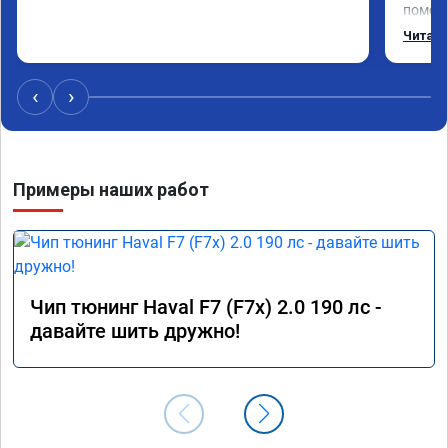
помощь
операт
Читать
adblue,
‹
›
Примеры наших работ
Чип тюнинг Haval F7 (F7x) 2.0 190 лс -
давайте шить дружно!