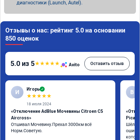
диагностики (Launch, Autel).
Отзывы о нас: рейтинг 5.0 на основании
850 оценок
5.0 из 5
★
★
★
★
★
Оставить отзыв
Avito
Игорь
✓
И
В
★
★
★
★
★
18 июля 2024
«Отключение AdBlue Мочевины Citroen C5
«Отклю
Aircross»
Picas
Отшивал Мочевину.Прехал 3000км всё 
Шёл по
Норм.Советую.
ошибка
котору