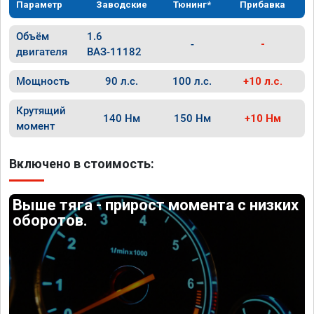
Параметр
Заводские
Тюнинг*
Прибавка
Объём
1.6
-
-
двигателя
ВАЗ-11182
Мощность
90 л.с.
100 л.с.
+10 л.с.
Крутящий
140 Нм
150 Нм
+10 Нм
момент
Включено в стоимость:
Выше тяга - прирост момента с низких
оборотов.