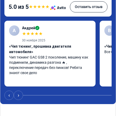
5.0 из 5
★
★
★
★
★
Оставить отзыв
Avito
Андрей
✓
А
В
★
★
★
★
★
30 ноября 2025
«Чип тюнинг, прошивка двигателя
«Чип т
автомобиля»
Все бы
Чип тюнинг GAC GS8 2 поколение, машину как 
подменили, динамика разгона 🔥 , 
переключение передач без пинков! Ребята 
знают свое дело
‹
›