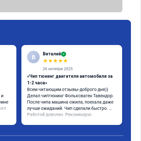
Виталий
✓
В
★
★
★
★
★
26 октября 2025
«Чип тюнинг двигателя автомобиля за
«Чи
1-2 часа»
2, 
Всем читающим отзывы-доброго дня)) 
Обр
и 
Делал чиптюнинг Фольксваген Тавендор. 
чип
мне 
После чипа машина ожила, поехала даже 
отк
или 
лучше ожиданий. Чип сделали быстро. 
стр
ое 
Работой доволен. Рекомендую.
полг
Чит
тима 
Все
Дог
обр
Пос