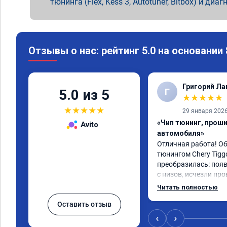
тюнинга (Flex, Kess 3, Autotuner, Bitbox) и диаг
Отзывы о нас: рейтинг 5.0 на основании
Григорий Л
Г
5.0 из 5
★
★
★
★
★
★
★
★
★
★
29 января 202
«Чип тюнинг, прош
Avito
автомобиля»
Отличная работа! О
тюнингом Chery Tigg
преобразилась: появ
с низов, исчезли про
Расход в спокойном 
Читать полностью
снизился. Все сдела
Оставить отзыв
подробной консульт
всем, кто сомневает
‹
›