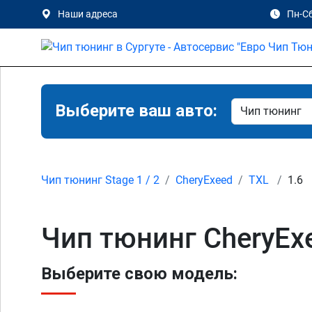
Наши адреса
Пн-Сб
Выберите ваш авто:
Чип тюнинг Stage 1 / 2
CheryExeed
TXL
1.6
Чип тюнинг CheryExe
Выберите свою модель: