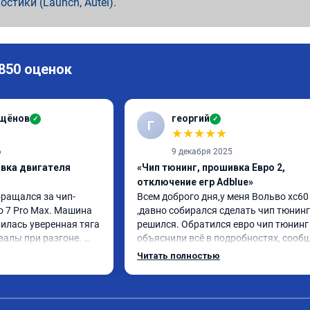
ностики (Launch, Autel).
 850 оценок
ащёнов
георгий
✓
✓
Г
★
★
★
★
★
6
9 декабря 2025
ивка двигателя
«Чип тюнинг, прошивка Евро 2,
отключение егр Adblue»
бращался за чип-
Всем доброго дня,у меня Вольво xc60 
o 7 Pro Max. Машина 
,давно собирался сделать чип тюнинг 
илась уверенная тяга 
решился. Обратился евро чип тюнинг 
валы при разгоне. 
объяснили всё в подробностях, сообщ
режиме даже немного 
сумму записали. Приехал в назначенн
Читать полностью
ли профессионально, с 
время 2.5 часа и готово, разница ощу
ацией. Рекомендую 
, я доволен ,спасибо! дали гарантию и 
ся.
сертификат ао11462 ,знают своё дело 
рекомендую 👍