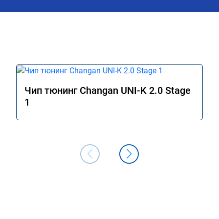
заявленные +24 🐎 конечно под 
лал всё качественно и 
вопросом…

пании успехов и 
Считаю нужно чуть чуть 🤏 доработат
ендую однозначно!
прошивку.

Как доработаете готов приехать для 
корректировки))
Чип тюнинг Changan UNI-K 2.0 Stage
1