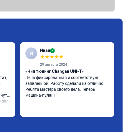
Иван
✓
И
К
★
★
★
★
★
29 августа 2024
«Чип тюнинг Changan UNI-T»
ат, 
Цена фиксированная и соответствует 
 
заявленной. Работу сделали на отлично. 
«Чи
Ребята мастера своего дела. Теперь 
Арм
чуть 
машина-пуля!!!
идал 
 ко 
ен.
