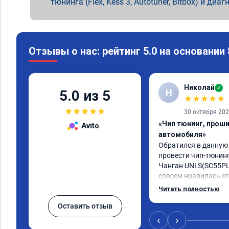
тюнинга (Flex, Kess 3, Autotuner, Bitbox) и диаг
Отзывы о нас: рейтинг 5.0 на основании
Николай
✓
Н
5.0 из 5
★
★
★
★
★
★
★
★
★
★
30 октября 20
«Чип тюнинг, прош
Avito
автомобиля»
Обратился в данную
провести чип-тюнинг
Чанган UNI S(SC55PLU
совсем нравилась ег
прошивки, автомобил
Читать полностью
намного лучше! Пропа
Оставить отзыв
"затупы"! Автомобил
динамичней! Разница
‹
›
прошивки ощутимая