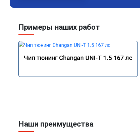
мастеру Роману! Сде
грамотно! Желаю ком
процветания! Реком
Примеры наших работ
Чип тюнинг Changan UNI-T 1.5 167 лс
Наши преимущества