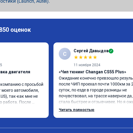
ностики (Launch, Autel).
 850 оценок
Сергей Давыдов
✓
С
★
★
★
★
★
25
11 ноября 2024
ивка двигателя
«Чип тюнинг Changan CS55 Plus»
Ожидание конечно превзошло результ
после ЧИП проехал почти 1000км за 2
 компанию с просьбой 
суток, по езде в городе разницы не 
 моего автомобиля, 
почувствовал, на трассе наверное да, 
S), так-как мне не 
стала быстрее и отзывчивее. Но я ож
о работа. После 
большего.

ь стал вести себя 
Читать полностью
По работе ни каких вопросов, приехал
ли "пинки" и 
времени, мастер практически сразу 
ь стал намного 
взялся, все ок, ценник как и был озвуч
 до и после 
Откатывать обратно не буду, но 
! Огромное СПАСИБО 