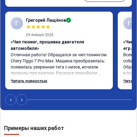
Григорий Лащёнов
✓
Г
Г
★
★
★
★
★
29 января 2026
«Чип тюнинг, прошивка двигателя
«Чип 
автомобиля»
егр Ad
Отличная работа! Обращался за чип-тюнингом 
Всем д
Chery Tiggo 7 Pro Max. Машина преобразилась: 
собира
появилась уверенная тяга с низов, исчезли 
Обрати
провалы при разгоне. Расход в спокойном 
в подр
режиме даже немного снизился. Все сделали 
Приеха
Читать полностью
Читать
профессионально, с подробной консультацией. 
готово
Рекомендую всем, кто сомневается.
дали г
своё д
‹
›
Примеры наших работ