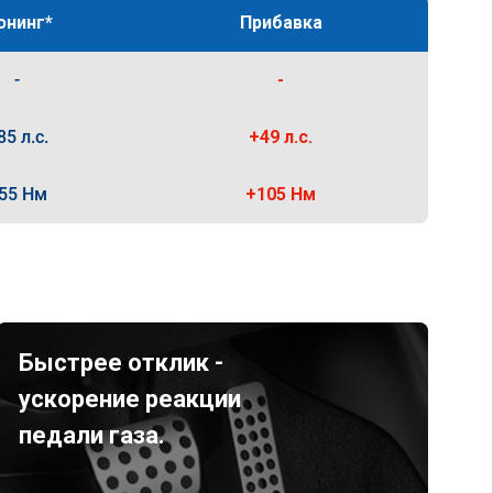
юнинг*
Прибавка
-
-
85 л.с.
+49 л.с.
55 Нм
+105 Нм
Быстрее отклик -
ускорение реакции
педали газа.