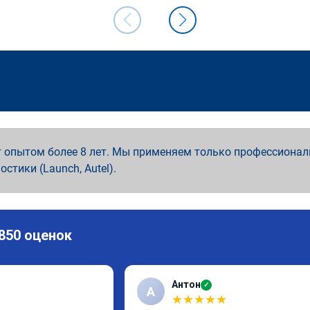
 опытом более 8 лет. Мы применяем только профессионал
ностики (Launch, Autel).
 850 оценок
Антон
✓
А
★
★
★
★
★