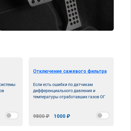
Отключение сажевого фильтра
От
 системы
Если есть ошибки по датчикам
Впу
ов
дифференциального давления и
неи
температуры отработавших газов ОГ
9800 ₽
1000 ₽
98