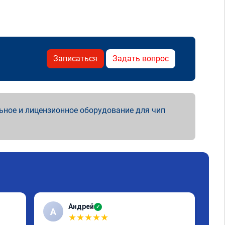
Записаться
Задать вопрос
ьное и лицензионное оборудование для чип
Андрей
✓
А
А
★
★
★
★
★