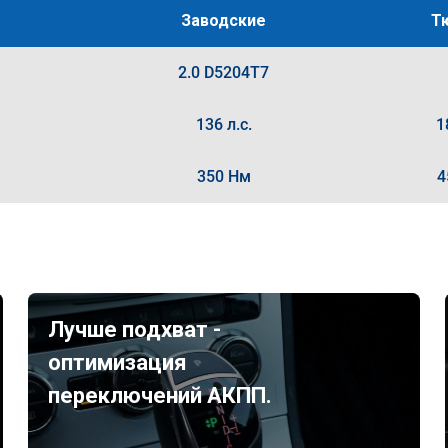
Заводские
Т
2.0 D5204T7
136 л.с.
1
350 Нм
4
Лучше подхват -
оптимизация
переключений АКПП.