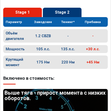
Stage 1
Stage 2
Параметр
Заводские
Тюнинг*
Прибавка
Объём
1.2 CBZB
-
-
двигателя
Мощность
105 л.с.
135 л.с.
+30 л.с.
Крутящий
175 Нм
220 Нм
+45 Нм
момент
Включено в стоимость:
Выше тяга - прирост момента с низких
оборотов.