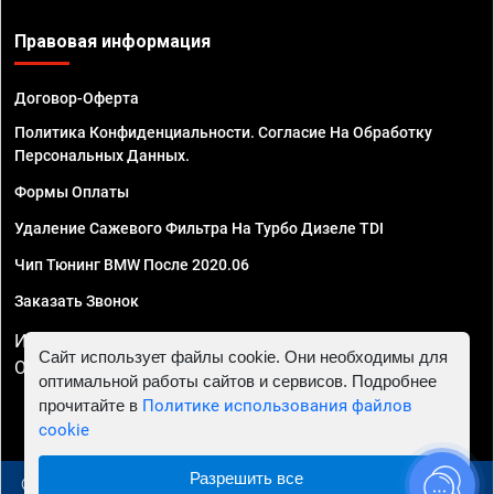
Правовая информация
Договор-Оферта
Политика Конфиденциальности. Согласие На Обработку
Персональных Данных.
Формы Оплаты
Удаление Сажевого Фильтра На Турбо Дизеле TDI
Чип Тюнинг BMW После 2020.06
Заказать Звонок
ИП Смирнов Георгий Павлович. ИНН 781302555843,
Сайт использует файлы cookie. Они необходимы для
ОГРНИП 324470400032610
оптимальной работы сайтов и сервисов. Подробнее
прочитайте в
Политике использования файлов
cookie
Разрешить все
© 2010 - 2026 Чип тюнинг в Сургуте - Автосервис "Евро