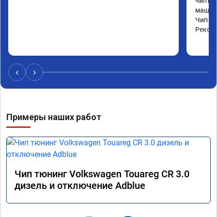
чиптюн
машина
Чип сд
Реком
‹
›
Примеры наших работ
Чип тюнинг Volkswagen Touareg CR 3.0
дизель и отключение Adblue