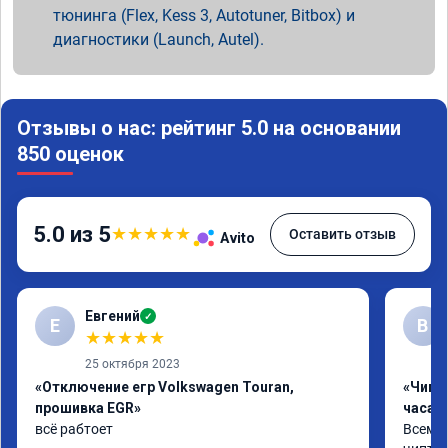
тюнинга (Flex, Kess 3, Autotuner, Bitbox) и
диагностики (Launch, Autel).
Отзывы о нас: рейтинг 5.0 на основании
850 оценок
5.0 из 5
★
★
★
★
★
Оставить отзыв
Avito
Евгений
✓
Е
В
★
★
★
★
★
25 октября 2023
«Отключение егр Volkswagen Touran,
«Чип 
прошивка EGR»
часа»
всё рабтоет
Всем ч