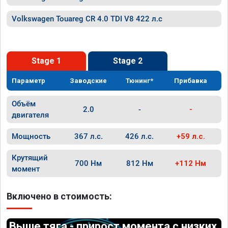
Volkswagen Touareg CR 4.0 TDI V8 422 л.с
Stage 1
Stage 2
Параметр
Заводские
Тюнинг*
Прибавка
Объём
2.0
-
-
двигателя
Мощность
367 л.с.
426 л.с.
+59 л.с.
Крутящий
700 Нм
812 Нм
+112 Нм
момент
Включено в стоимость:
Выше тяга - прирост момента с низких