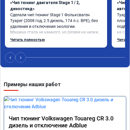
«Чип тюнинг двигателя Stage 1 / 2,
«Чип 
диностенд»
автом
Сделали чип тюнинг Stage 1 Фольксваген 
Туарег
Туарег (2008 год, 2.5 дизель, 174 л.с. BPE), без 
плохо 
удаления и отключения экологии.

подбеш
Машина стала не намного, но резвее на низких 
на сле
оборотах и на скорости после 100 км/ч при 
реальн
Читать полностью
Читать
обгонах.

честно
Отклик при нажатии на педаль акселератора 
сократился.

‹
›
Расход топлива не увеличился.

Получил что хотел. Рекомендую.
Примеры наших работ
Чип тюнинг Volkswagen Touareg CR 3.0
дизель и отключение Adblue