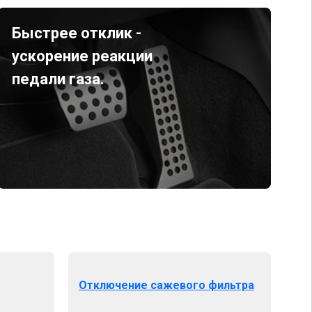
Быстрее отклик -
ускорение реакции
педали газа.
Отключение сажевого фильтра
От