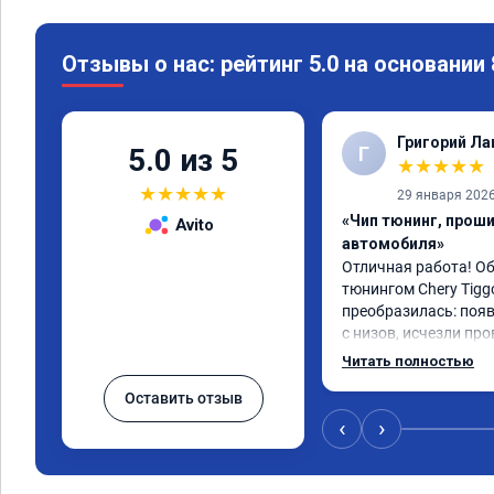
Отзывы о нас: рейтинг 5.0 на основании
Григорий Л
Г
5.0 из 5
★
★
★
★
★
★
★
★
★
★
29 января 202
«Чип тюнинг, прош
Avito
автомобиля»
Отличная работа! О
тюнингом Chery Tigg
преобразилась: появ
с низов, исчезли про
Расход в спокойном 
Читать полностью
снизился. Все сдела
Оставить отзыв
подробной консульт
всем, кто сомневает
‹
›