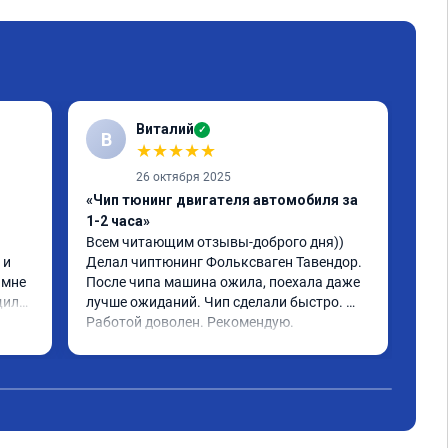
Виталий
✓
В
★
★
★
★
★
26 октября 2025
«Чип тюнинг двигателя автомобиля за
«Чи
1-2 часа»
2, 
Всем читающим отзывы-доброго дня)) 
Обр
и 
Делал чиптюнинг Фольксваген Тавендор. 
чип
мне 
После чипа машина ожила, поехала даже 
отк
или 
лучше ожиданий. Чип сделали быстро. 
стр
ое 
Работой доволен. Рекомендую.
полг
Чит
тима 
Все
Дог
обр
Пос
не 
Реш