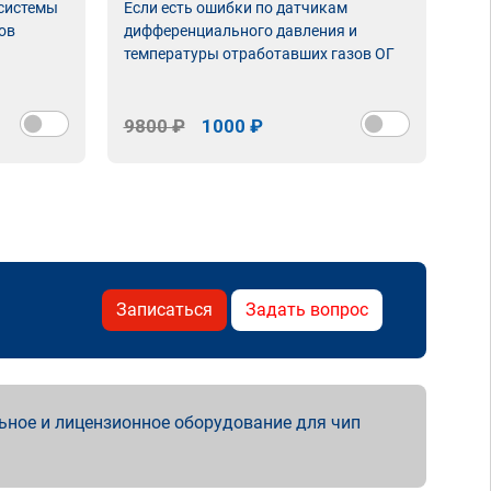
 системы
Если есть ошибки по датчикам
Впу
ов
дифференциального давления и
неи
температуры отработавших газов ОГ
9800 ₽
1000 ₽
98
Записаться
Задать вопрос
ьное и лицензионное оборудование для чип