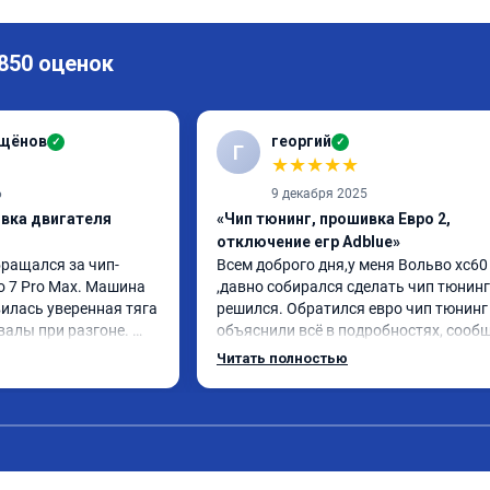
 850 оценок
ащёнов
георгий
✓
✓
Г
★
★
★
★
★
6
9 декабря 2025
ивка двигателя
«Чип тюнинг, прошивка Евро 2,
отключение егр Adblue»
бращался за чип-
Всем доброго дня,у меня Вольво xc60 
o 7 Pro Max. Машина 
,давно собирался сделать чип тюнинг 
илась уверенная тяга 
решился. Обратился евро чип тюнинг 
валы при разгоне. 
объяснили всё в подробностях, сообщ
режиме даже немного 
сумму записали. Приехал в назначенн
Читать полностью
ли профессионально, с 
время 2.5 часа и готово, разница ощу
ацией. Рекомендую 
, я доволен ,спасибо! дали гарантию и 
ся.
сертификат ао11462 ,знают своё дело 
рекомендую 👍