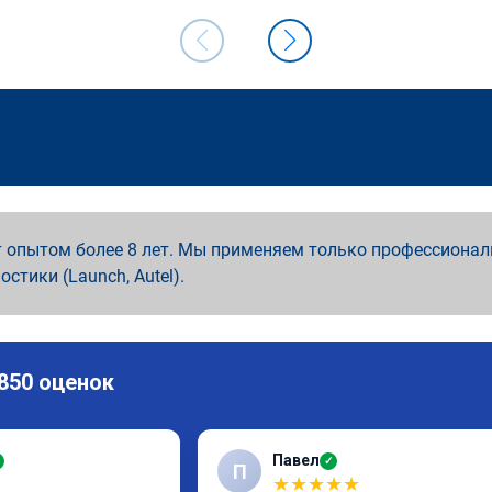
 опытом более 8 лет. Мы применяем только профессионал
ностики (Launch, Autel).
 850 оценок
Павел
✓
П
★
★
★
★
★