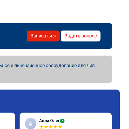
Записаться
Задать вопрос
ьное и лицензионное оборудование для чип
Алла Олег
✓
А
А
★
★
★
★
★