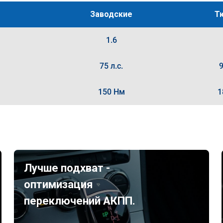
Заводские
Т
1.6
75 л.с.
9
150 Нм
1
Лучше подхват -
оптимизация
переключений АКПП.