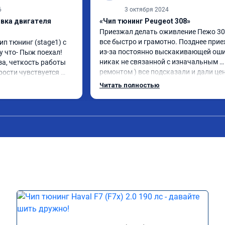
6
3 октября 2024
ивка двигателя
«Чип тюнинг Peugeot 308»
Приезжал делать оживление Пежо 308
все быстро и грамотно. Позднее приех
ип тюнинг (stage1) с 
из-за постоянно выскакивающей оши
 что- Пыж поехал! 
никак не связанной с изначальным 
а, четкость работы 
ремонтом ) все подсказали и дали це
рости чувствуется 
указания как поступить. Категоричес
ости. Ребята 
Читать полностью
рекомендую данную компанию для 
сть, рекомендую!
сотрудничества. 🤝🏼 буду ездить. Ол
сюда