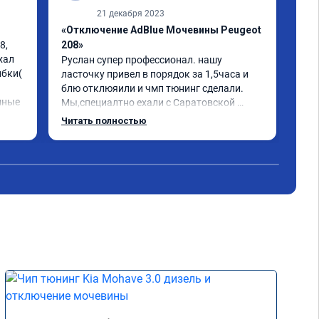
21 декабря 2023
«Отключение AdBlue Мочевины Peugeot
«Чи
, 
208»
1-2
ал 
Руслан супер профессионал. нашу 
Обр
бки( 
ласточку привел в порядок за 1,5часа и 
фил
блю отклюяили и чмп тюнинг сделали. 
про
нные 
Мы,специалтно ехали с Саратовской 
физ
ки 
области до Самары и не зря. Но у них есть 
хор
Читать полностью
и в Саратове и других городах сервиз.Но 
ько 
мы,улачно попали прям к руководителю 
,все быстро и качественно. Всем только 
сюда.