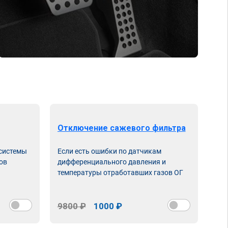
Отключение сажевого фильтра
От
 системы
Если есть ошибки по датчикам
Впу
ов
дифференциального давления и
неи
температуры отработавших газов ОГ
9800 ₽
1000 ₽
98