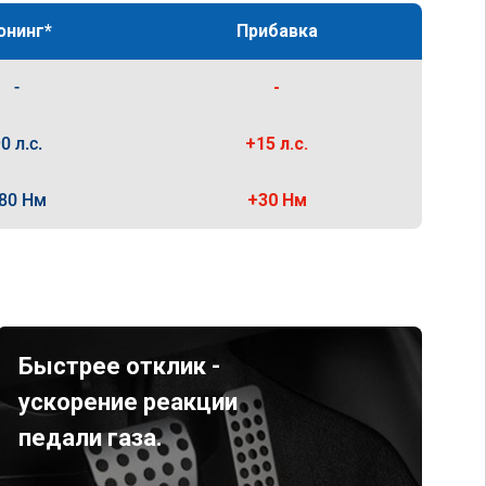
юнинг*
Прибавка
-
-
0 л.с.
+15 л.с.
80 Нм
+30 Нм
Быстрее отклик -
ускорение реакции
педали газа.