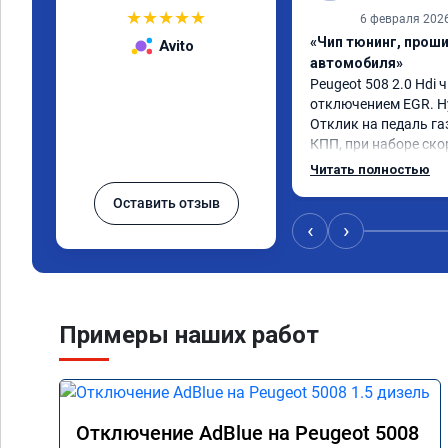
★
★
★
★
★
6 февраля 202
«Чип тюнинг, прош
Avito
автомобиля»
Peugeot 508 2.0 Hdi ч
отключением EGR. Ну
Отклик на педаль газ
КПП, при наборе ско
солидный запас мощн
Читать полностью
постарались на сове
Оставить отзыв
‹
›
Примеры наших работ
Отключение AdBlue на Peugeot 5008