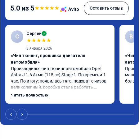
5.0 из 5
★
★
★
★
★
Оставить отзыв
Avito
Сергей
✓
С
В
★
★
★
★
★
8 января 2026
«Чип тюнинг, прошивка двигателя
«Чип 
автомобиля»
автом
Производился чип тюнинг автомобиля Opel 
Прошив
Astra J 1.6 Атмо (115 лс) Stage 1. По времени-1 
машина
час. По итогу: появилась тяга, подхват с низов 
больше
великолепный, коробка стала работать 
плавнее. На трассе быстрее скидывает 
Читать полностью
передачу и легко держит обороты до 5000 при 
ускорении. Вообщем доволен как слон ))) 
Рекомендую компанию!

‹
›
Номер сертификата: А011870 от 06.01.2026