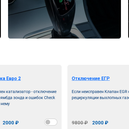
ка Евро 2
Отключение ЕГР
лен катализатор - отключение
Если неисправен Клапан EGR
лямбда зонда и ошибок Check
рециркуляции выхлопных газ
 нему
2000 ₽
9800 ₽
2000 ₽