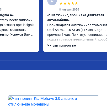
С
★
★
★
★
★
23
8 января 2026
signia A»
«Чип тюнинг, прошивка двигателя
теру, после чиповки 
автомобиля»
резвее( opel insignia 
Производился чип тюнинг автомобил
 супер, мощность 
Opel Astra J 1.6 Атмо (115 лс) Stage 1. 
льно. Успехов Вам и 
времени-1 час. По итогу: появилась тя
подхват с низов великолепный, короб
стала работать плавнее. На трассе 
Читать полностью
быстрее скидывает передачу и легко 
держит обороты до 5000 при ускорени
Вообщем доволен как слон ))) 
Рекомендую компанию!

Номер сертификата: А011870 от 
06.01.2026