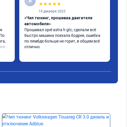
В
А
★
★
★
★
★
19 декабря 2025
«Чип тюнинг, прошивка двигателя
«Пр
автомобиля»
Про
про
я 
Прошивал opel astra h gtc, сделали всё 
гра
По 
быстро машина поехала бодрее, ошибка 
Съе
га, 
по лямбде больше не горит, в общем всё 
заг
ка 
отлично
Сов
Чит
СП
и. 