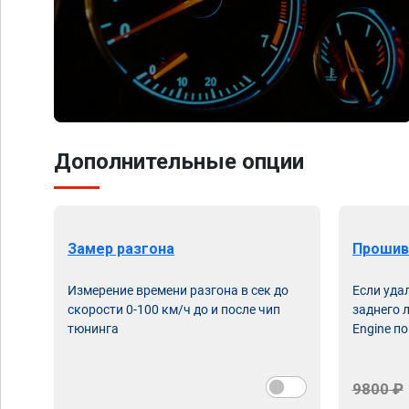
Дополнительные опции
Замер разгона
Прошив
Измерение времени разгона в сек до
Если уда
скорости 0-100 км/ч до и после чип
заднего 
тюнинга
Engine по
9800 ₽