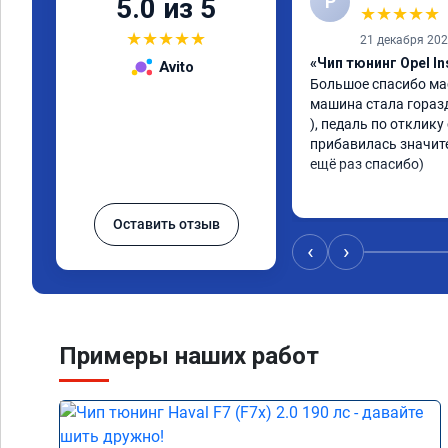
Р
5.0 из 5
★
★
★
★
★
★
★
★
★
★
21 декабря 20
«Чип тюнинг Opel In
Avito
Большое спасибо мас
машина стала гораздо 
), педаль по отклику
прибавилась значите
ещё раз спасибо)
Оставить отзыв
‹
›
Примеры наших работ