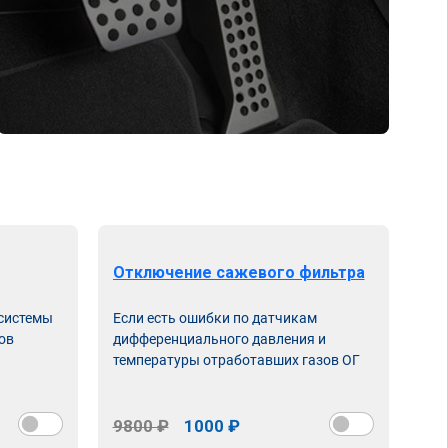
Отключение сажевого фильтра
От
 системы
Если есть ошибки по датчикам
Впу
ов
дифференциального давления и
неи
температуры отработавших газов ОГ
9800 ₽
1000 ₽
98