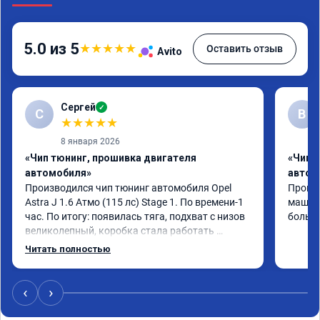
5.0 из 5
★
★
★
★
★
Оставить отзыв
Avito
Сергей
✓
С
В
★
★
★
★
★
8 января 2026
«Чип тюнинг, прошивка двигателя
«Чип 
автомобиля»
автом
Производился чип тюнинг автомобиля Opel 
Прошив
Astra J 1.6 Атмо (115 лс) Stage 1. По времени-1 
машина
час. По итогу: появилась тяга, подхват с низов 
больше
великолепный, коробка стала работать 
плавнее. На трассе быстрее скидывает 
Читать полностью
передачу и легко держит обороты до 5000 при 
ускорении. Вообщем доволен как слон ))) 
Рекомендую компанию!

‹
›
Номер сертификата: А011870 от 06.01.2026