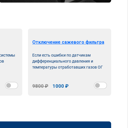
Отключение сажевого фильтра
От
 системы
Если есть ошибки по датчикам
Впу
ов
дифференциального давления и
неи
температуры отработавших газов ОГ
9800 ₽
1000 ₽
98