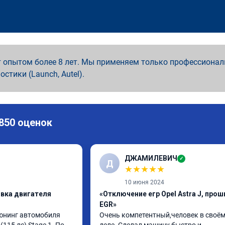
 опытом более 8 лет. Мы применяем только профессионал
ностики (Launch, Autel).
 850 оценок
ДЖАМИЛЕВИЧ
✓
Д
★
★
★
★
★
10 июня 2024
ивка двигателя
«Отключение егр Opel Astra J, прош
EGR»
юнинг автомобиля 
Очень компетентный,человек в своём