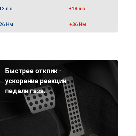
13 л.с.
+18 л.с.
26 Нм
+36 Нм
Быстрее отклик -
ускорение реакции
педали газа.