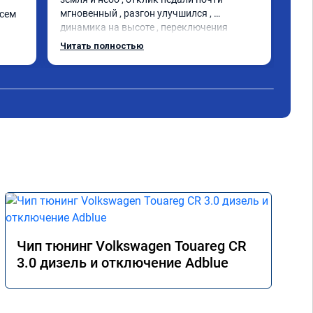
мгновенный , разгон улучшился , 
сем 
динамика на высоте , переключения 
коробки мягче , ребят от души благодарю
л 
Читать полностью
 
Чип тюнинг Volkswagen Touareg CR
3.0 дизель и отключение Adblue