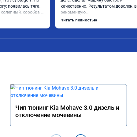
(115 лс) Stage 1. По 
деле. Сделал машину быстро и 
огу: появилась тяга, 
качественно. Результатом доволен, в
иколепный, коробка 
рекомендую

ее. На трассе 
До этого машина не ехала и расход бы
Читать полностью
ередачу и легко 
конский) Сейчас всё отлично! Спасибо
000 при ускорении. 
огромное!!!
слон ))) 
ю!

А011870 от 
Чип тюнинг Kia Mohave 3.0 дизель и
отключение мочевины