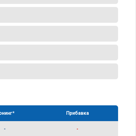
юнинг*
Прибавка
-
-