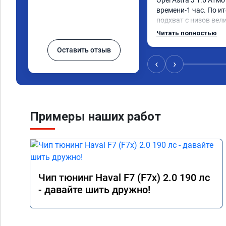
Opel Astra J 1.6 Атмо 
времени-1 час. По ит
подхват с низов вел
стала работать плавн
Читать полностью
быстрее скидывает п
Оставить отзыв
держит обороты до 5
Вообщем доволен как 
‹
›
Рекомендую компани
Номер сертификата: 
06.01.2026
Примеры наших работ
Чип тюнинг Haval F7 (F7x) 2.0 190 лс
- давайте шить дружно!