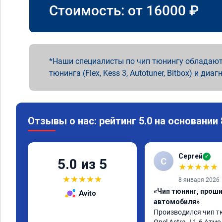
Стоимость: от
16000
₽
Наши специалисты по чип тюнингу обладают
тюнинга (Flex, Kess 3, Autotuner, Bitbox) и диаг
Отзывы о нас: рейтинг 5.0 на основании
Сергей
✓
С
5.0 из 5
★
★
★
★
★
★
★
★
★
★
8 января 2026
«Чип тюнинг, прош
Avito
автомобиля»
Производился чип т