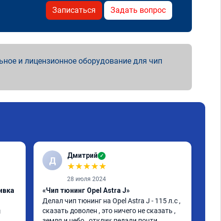
Записаться
Задать вопрос
ьное и лицензионное оборудование для чип
Дмитрий
✓
Д
А
★
★
★
★
★
28 июля 2024
ивка
«Чип тюнинг Opel Astra J»
«Чи
Делал чип тюнинг на Opel Astra J - 115 л.с , 
Маш
сказать доволен , это ничего не сказать , 
сов
 
земля и небо , отклик педали почти 
чем