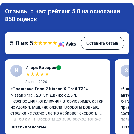
Отзывы о нас: рейтинг 5.0 на основании
850 оценок
5.0 из 5
★
★
★
★
★
Оставить отзыв
Avito
Игорь Косарев
✓
И
S
★
★
★
★
★
3 июня 2024
«Прошивка Евро 2 Nissan X-Trail T31»
«Чип 
Nissan x trаil, 2013г. Движок 2.5 л. 
автом
Перепрошили, отключили вторую лямду, катки 
X-Trail
не удолял. Машина ожила. Обороты ровные, 
приеха
стрелка не скачет, легко набирает скорость. 
соотве
На 160 км. Ч. Обороты до 3000.расход тот-же 
подход
без изменения 12л. Услугой доволен. 
помощь
Читать полностью
Читать
Рекомендую.
машина