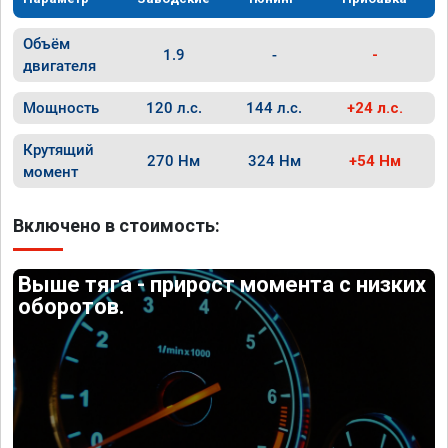
Объём
1.9
-
-
двигателя
Мощность
120 л.с.
144 л.с.
+24 л.с.
Крутящий
270 Нм
324 Нм
+54 Нм
момент
Включено в стоимость:
Выше тяга - прирост момента с низких
оборотов.