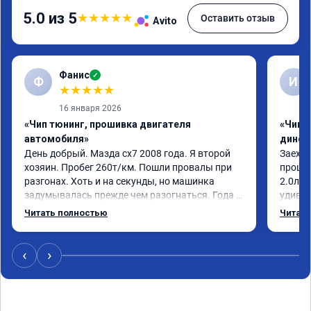
5.0 из 5
★
★
★
★
★
Оставить отзыв
Avito
Фанис
✓
Ф
И
★
★
★
★
★
16 января 2026
«Чип тюнинг, прошивка двигателя
«Чип т
автомобиля»
динос
День добрый. Мазда сх7 2008 года. Я второй 
Заехал
хозяин. Пробег 260т/км. Пошли провалы при 
прошит
разгонах. Хоть и на секунды, но машинка 
2.0л. 
задумывалась прежде чем разогнаться. Года 4 
удивлё
назад удалял катализаторы без 
стала 
Читать полностью
Читать
перепрошивок. Никаких ошибок не было. Но 
стал п
пообщавшись с людьми, решил всё таки 
общем 
сделать перепрошивку. Увидел в авито ваше 
Если в
‹
›
объявление и решил обратиться к вам за 
своевр
помощью. Ребята приветливые, сразу взяли в 
нанесё
работу. Знают своё дело. По времени 1,5 часа 
длилась процедура. Цена конечно отличается 