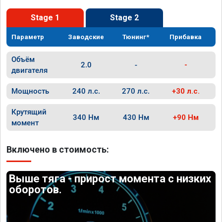
Stage 1
Stage 2
Параметр
Заводские
Тюнинг*
Прибавка
Объём
2.0
-
-
двигателя
Мощность
240 л.с.
270 л.с.
+30 л.с.
Крутящий
340 Нм
430 Нм
+90 Нм
момент
Включено в стоимость:
Выше тяга - прирост момента с низких
оборотов.