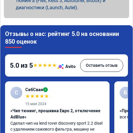
тюнинга (Flex, Kess 3, Autotuner, Bitbox) и
диагностики (Launch, Autel).
Отзывы о нас: рейтинг 5.0 на основании
850 оценок
5.0 из 5
★
★
★
★
★
Оставить отзыв
Avito
СибСвая
✓
С
Б
★
★
★
★
★
15 мая 2024
«Чип тюнинг, прошивка Евро 2, отключение
«Проши
AdBlue»
все бы
Сделал чип на lend rover discovery sport 2.2 disel 
с удалением сажевого фильтра, машину не 