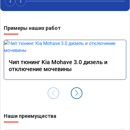
‹
›
наборе скорости. Педаль газа более 
обгоны
отзывчевее. В целом, я очень доволен.!
понра
прошив
похоже
Примеры наших работ
прошив
эконом
сэконо
давать
прошив
Рекоме
Чип тюнинг Kia Mohave 3.0 дизель и
А0110
отключение мочевины
Наши преимущества