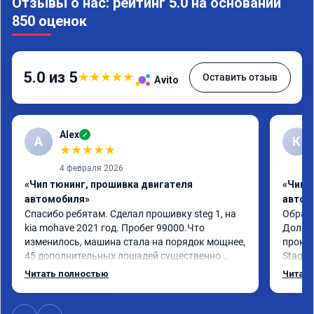
Отзывы о нас: рейтинг 5.0 на основании
850 оценок
5.0 из 5
★
★
★
★
★
Оставить отзыв
Avito
Alex
✓
A
К
★
★
★
★
★
4 февраля 2026
«Чип тюнинг, прошивка двигателя
«Чип 
автомобиля»
автом
Спасибо ребятам. Сделал прошивку steg 1, на 
Обрати
kia mohave 2021 год. Пробег 99000.Что 
Долго 
изменилось, машина стала на порядок мощнее, 
прокон
45 дополнительных лошадей существенно 
Stage 
чувствуется и соответственно крутящего 
с сохр
Читать полностью
Читать
момента. Значительно упал расход, был в 
Машина
среднем 15 город, уже три дня катаюсь, держит 
получи
12-12.5. Коробка перестала подпинывать при 
прибав