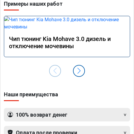
Примеры наших работ
прошив
эконом
сэконо
давать
прошив
Рекоме
Чип тюнинг Kia Mohave 3.0 дизель и
А0110
отключение мочевины
Наши преимущества
100% возврат денег
Оплата после проверки