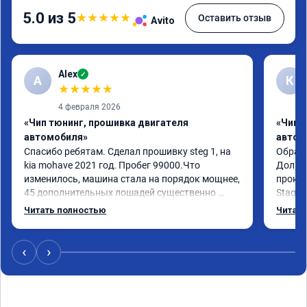
5.0 из 5
★
★
★
★
★
Оставить отзыв
Avito
Alex
✓
A
К
★
★
★
★
★
4 февраля 2026
«Чип тюнинг, прошивка двигателя
«Чип 
автомобиля»
автом
Спасибо ребятам. Сделал прошивку steg 1, на 
Обрати
kia mohave 2021 год. Пробег 99000.Что 
Долго 
изменилось, машина стала на порядок мощнее, 
прокон
45 дополнительных лошадей существенно 
Stage 
чувствуется и соответственно крутящего 
с сохр
Читать полностью
Читать
момента. Значительно упал расход, был в 
Машина
среднем 15 город, уже три дня катаюсь, держит 
получи
12-12.5. Коробка перестала подпинывать при 
прибав
‹
›
наборе скорости. Педаль газа более 
обгоны
отзывчевее. В целом, я очень доволен.!
понра
прошив
похоже