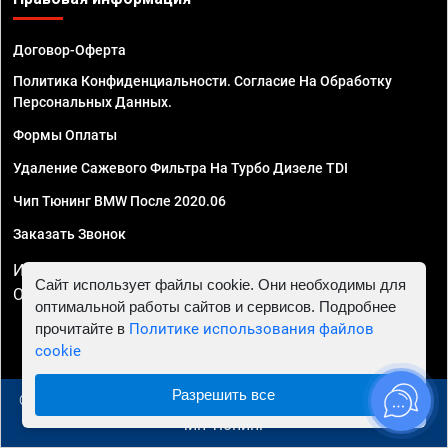
Договор-Оферта
Политика Конфиденциальности. Согласие На Обработку
Персональных Данных.
Формы Оплаты
Удаление Сажевого Фильтра На Турбо Дизеле TDI
Чип Тюнинг BMW После 2020.06
Заказать Звонок
ИП Смирнов Георгий Павлович. ИНН 781302555843,
Сайт использует файлы cookie. Они необходимы для
ОГРНИП 324470400032610
оптимальной работы сайтов и сервисов. Подробнее
прочитайте в
Политике использования файлов
cookie
Разрешить все
© 2010 - 2026 Чип тюнинг в Сургуте - Автосервис "Евро
Чип Тюнинг"