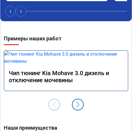
средне
12-12.
‹
›
наборе
отзывч
Примеры наших работ
Чип тюнинг Kia Mohave 3.0 дизель и
отключение мочевины
Наши преимущества