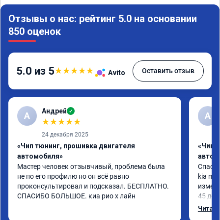
Отзывы о нас: рейтинг 5.0 на основании
850 оценок
5.0 из 5
★
★
★
★
★
Оставить отзыв
Avito
Андрей
✓
А
A
★
★
★
★
★
24 декабря 2025
«Чип тюнинг, прошивка двигателя
«Чип 
автомобиля»
автом
Мастер человек отзывчивый, проблема была 
Спасиб
не по его профилю но он всё равно 
kia mo
проконсультировал и подсказал. БЕСПЛАТНО. 
измени
СПАСИБО БОЛЬШОЕ. киа рио х лайн
45 доп
чувств
Читать
момент