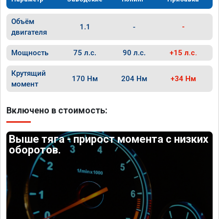
Объём
1.1
-
-
двигателя
Мощность
75 л.с.
90 л.с.
+15 л.с.
Крутящий
170 Нм
204 Нм
+34 Нм
момент
Включено в стоимость:
Выше тяга - прирост момента с низких
оборотов.