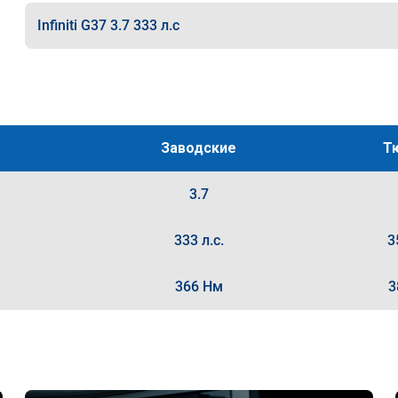
Infiniti G37 3.7 333 л.с
Заводские
Т
3.7
333 л.с.
3
366 Нм
3