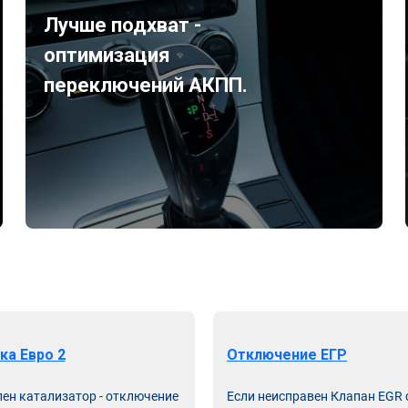
Лучше подхват -
оптимизация
переключений АКПП.
ка Евро 2
Отключение ЕГР
лен катализатор - отключение
Если неисправен Клапан EGR