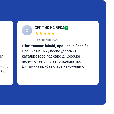
СЕПТИК НА ВЕКА
✓
С
★
★
★
★
★
25 декабря 2021
«Чип тюнинг Infiniti, прошивка Евро 2»
«Чи
Прошил машину после удаления 
инф
катализатора под евро 2. Коробка 
к м
7 
переключается плавно, адекватно. 
мин
Динамика прибавилась.Рекомендую!
ста
ен , 
Рас
бо 
про
Чит