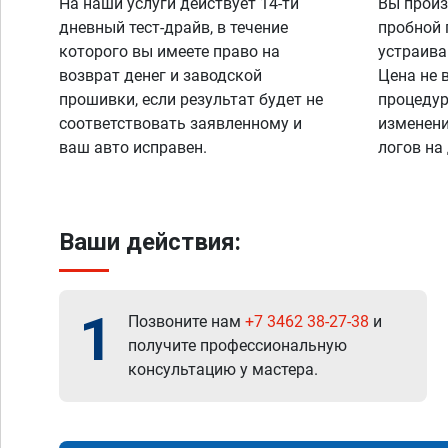
На наши услуги действует 14-ти
Вы произ
дневный тест-драйв, в течение
пробной 
которого вы имеете право на
устраива
возврат денег и заводской
Цена не 
прошивки, если результат будет не
процедур
соответствовать заявленному и
изменени
ваш авто исправен.
логов на
Ваши действия:
1
Позвоните нам
+7 3462 38-27-38
и
получите профессиональную
консультацию у мастера.