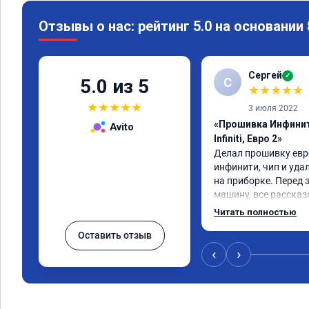
Отзывы о нас: рейтинг 5.0 на основании
Сергей
✓
С
5.0 из 5
★
★
★
★
★
★
★
★
★
★
3 июля 2022
«Прошивка Инфинит
Avito
Infiniti, Евро 2»
Делал прошивку евро
инфинити, чип и уда
на приборке. Перед 
машину, все рассказа
Результатом доволен,
Читать полностью
машина стала еще чу
Оставить отзыв
‹
›