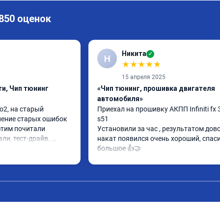
 850 оценок
Никита
✓
Н
★
★
★
★
★
15 апреля 2025
и, Чип тюнинг
«Чип тюнинг, прошивка двигателя
автомобиля»
2, на старый 
Приехал на прошивку АКПП Infiniti fx 3
ление старых ошибок 
s51

этим почитали 
Установили за час , результатом довол
ли, тест-драйв. 
накат появился очень хороший, спаси
 расход упал, 
большое 👍🤝
ть бодрее)