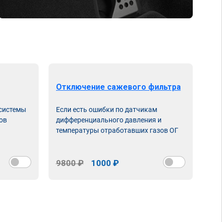
Отключение сажевого фильтра
От
 системы
Если есть ошибки по датчикам
Впу
ов
дифференциального давления и
неи
температуры отработавших газов ОГ
9800 ₽
1000 ₽
98