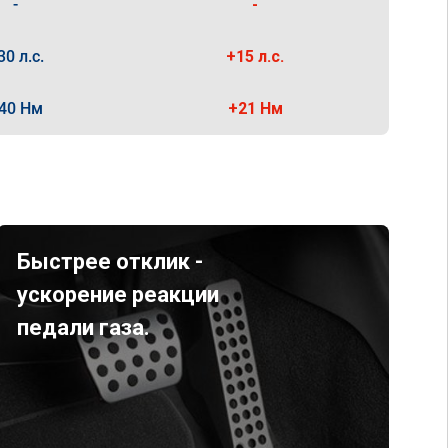
-
-
30 л.с.
+15 л.с.
40 Нм
+21 Нм
Быстрее отклик -
ускорение реакции
педали газа.