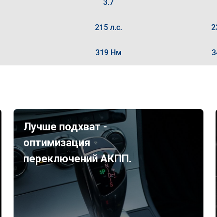
3.7
215 л.с.
2
319 Нм
3
Лучше подхват -
оптимизация
переключений АКПП.