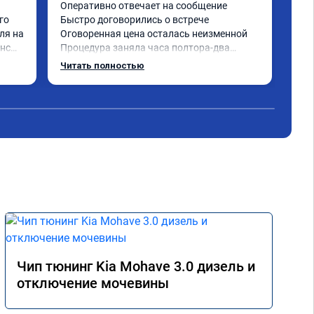
маш
Оперативно отвечает на сообщение

гла
о 
Быстро договорились о встрече

пер
я на 
Оговоренная цена осталась неизменной

без
нсы, 
Процедура заняла часа полтора-два

ден
Хороший результат

Читать полностью
Чит
о ко
убрали экологию, прошили стейдж 1

поч
ация 
Машина стала значительно приятнее 
раз
откликаться на педаль газа

рек
 
по приросту мощности пока не могу 
сказать наверняка, машина ещё не 
прошла адаптацию, но по субъективным 
ощущениям - пропали провалы

е 
жду, пока прошивка раскроет весь свой 
потенциал)

жала 
авто Додж Рэм 5.7
том, 
ко 
Чип тюнинг Kia Mohave 3.0 дизель и
отключение мочевины
икат 