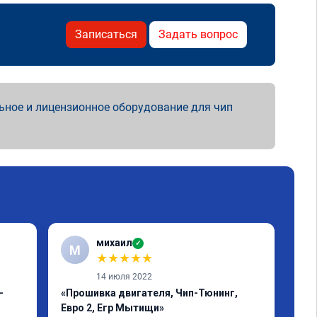
Записаться
Задать вопрос
ьное и лицензионное оборудование для чип
михаил
✓
М
★
★
★
★
★
14 июля 2022
-
«Прошивка двигателя, Чип-Тюнинг,
«Чи
Евро 2, Егр Мытищи»
Отл