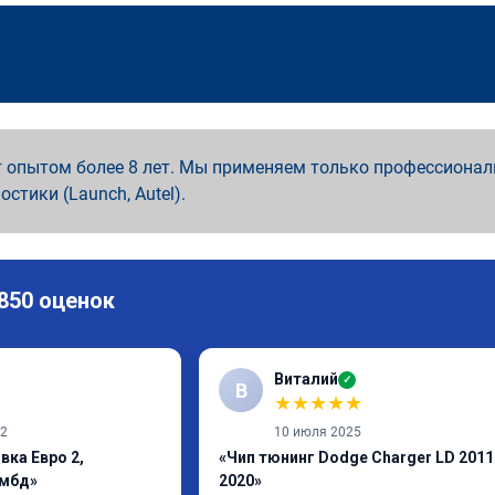
 опытом более 8 лет. Мы применяем только профессионал
ностики (Launch, Autel).
 850 оценок
Виталий
✓
В
★
★
★
★
★
22
10 июля 2025
вка Евро 2,
«Чип тюнинг Dodge Charger LD 2011
ямбд»
2020»