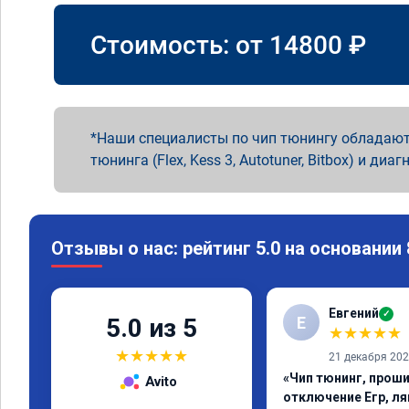
Стоимость: от
14800
₽
Наши специалисты по чип тюнингу обладают
тюнинга (Flex, Kess 3, Autotuner, Bitbox) и диаг
Отзывы о нас: рейтинг 5.0 на основании
Евгений
✓
Е
5.0 из 5
★
★
★
★
★
★
★
★
★
★
21 декабря 20
«Чип тюнинг, проши
Avito
отключение Егр, л