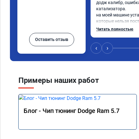
додж калибр, ошибка
катализатора.

на моей машине уста
которые нельзя пос
прошивку под евро 2.
Читать полностью
обратился к Даниилу
Оставить отзыв
исходный код мозгов
который изменил код
‹
›
сек залил его в мозги
проехал уже 100 км 
машина едет хорошо.
хотя раньше после с
выскакивал ошибка ч
Примеры наших работ
работой доволен.
Блог - Чип тюнинг Dodge Ram 5.7