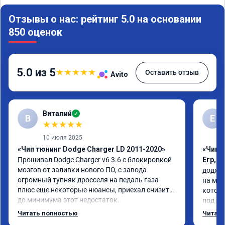
Отзывы о нас: рейтинг 5.0 на основании
850 оценок
5.0 из 5
★
★
★
★
★
Оставить отзыв
Avito
Виталий
✓
В
Е
★
★
★
★
★
10 июля 2025
«Чип тюнинг Dodge Charger LD 2011-2020»
«Чип 
Прошивал Dodge Charger v6 3.6 с блокировкой 
Егр, 
мозгов от заливки нового ПО, с завода 
додж к
огромный тупняк дросселя на педаль газа 
на мое
плюс еще некоторые нюансы, приехал снизить 
которы
до минимума этот недостаток.

под евр
Когда забирал машину сказали адаптация 
обрати
Читать полностью
Читать
всего железа под новую прошивку в течение 
код мо