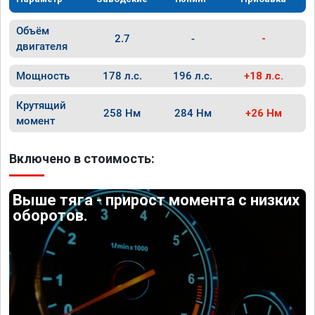
Объём
2.7
-
-
двигателя
Мощность
178 л.с.
196 л.с.
+18 л.с.
Крутящий
258 Нм
284 Нм
+26 Нм
момент
Включено в стоимость:
Выше тяга - прирост момента с низких
оборотов.