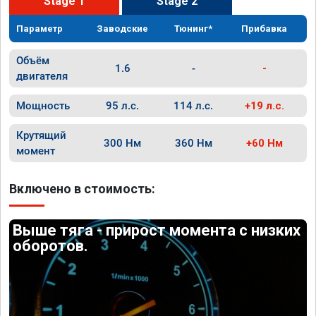
Stage 1
Stage 2
Параметр
Заводские
Тюнинг*
Прибавка
Объём
1.6
-
-
двигателя
Мощность
95 л.с.
114 л.с.
+19 л.с.
Крутящий
300 Нм
360 Нм
+60 Нм
момент
Включено в стоимость:
Выше тяга - прирост момента с низких
оборотов.