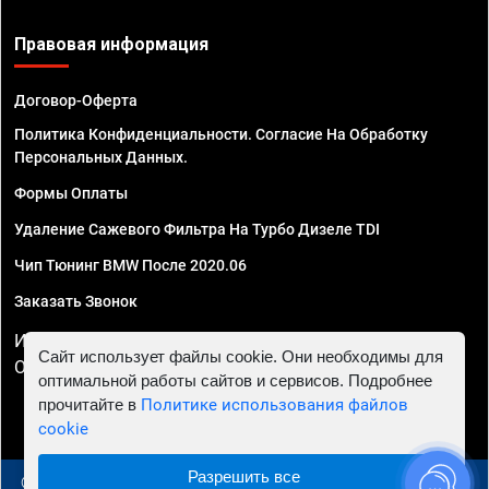
Правовая информация
Договор-Оферта
Политика Конфиденциальности. Согласие На Обработку
Персональных Данных.
Формы Оплаты
Удаление Сажевого Фильтра На Турбо Дизеле TDI
Чип Тюнинг BMW После 2020.06
Заказать Звонок
ИП Смирнов Георгий Павлович. ИНН 781302555843,
Сайт использует файлы cookie. Они необходимы для
ОГРНИП 324470400032610
оптимальной работы сайтов и сервисов. Подробнее
прочитайте в
Политике использования файлов
cookie
Разрешить все
© 2010 - 2026 Чип тюнинг в Сургуте - Автосервис "Евро