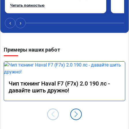
оперативно приняли и за час отшили как 
Читать полностью
adblue, так и eolys. Отпуск не был сорван ))
‹
›
Примеры наших работ
Чип тюнинг Haval F7 (F7x) 2.0 190 лс -
давайте шить дружно!