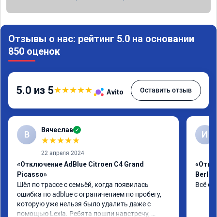
Отзывы о нас: рейтинг 5.0 на основании
850 оценок
5.0 из 5
★
★
★
★
★
Оставить отзыв
Avito
Вячеслав
✓
В
И
★
★
★
★
★
22 апреля 2024
«Отключение AdBlue Citroen C4 Grand
«Откл
Picasso»
Berlin
Шёл по трассе с семьёй, когда появилась 
Всё сд
ошибка по adblue с ограничением по пробегу, 
которую уже нельзя было удалить даже с 
помощью Lexia. Ребята пошли навстречу, 