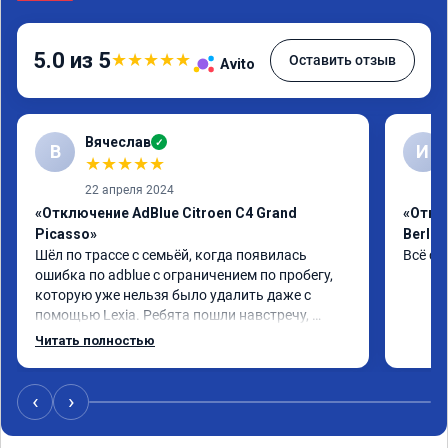
5.0 из 5
★
★
★
★
★
Оставить отзыв
Avito
Вячеслав
✓
В
И
★
★
★
★
★
22 апреля 2024
«Отключение AdBlue Citroen C4 Grand
«Откл
Picasso»
Berlin
Шёл по трассе с семьёй, когда появилась 
Всё сд
ошибка по adblue с ограничением по пробегу, 
которую уже нельзя было удалить даже с 
помощью Lexia. Ребята пошли навстречу, 
оперативно приняли и за час отшили как 
Читать полностью
adblue, так и eolys. Отпуск не был сорван ))
‹
›