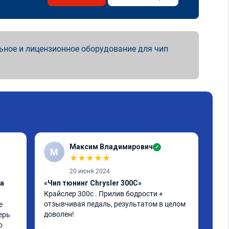
ьное и лицензионное оборудование для чип
Максим Владимирович
✓
М
А
★
★
★
★
★
20 июня 2024
ка
«Чип тюнинг Chrysler 300C»
«От
Крайслер 300с . Прилив бодрости + 
заг
отзывчивая педаль, результатом в целом 
 
Все
доволен!
ерь 
 