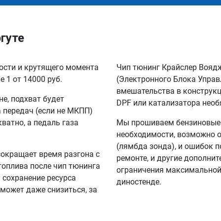
ргуте
ности и крутящего момента
Чип тюнинг Крайслер Вояд
 1 от 14000 руб.
(Электронного Блока Управ
вмешательства в конструкц
не, подхват будет
DPF или катализатора необ
а передач (если не МКПП)
кватно, а педаль газа
Мы прошиваем бензиновые и
необходимости, возможно о
(лямбда зонда), и ошибок п
сокращает время разгона с
ремонте, и другие дополни
 топлива после чип тюнинга
ограничения максимальной 
а сохранение ресурса
диностенде.
 может даже снизиться, за