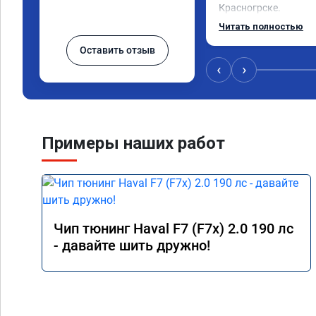
Красногрске.

Все прошло отлично,
Читать полностью
упал,провалы изчезл
Оставить отзыв
двигатель работал п
удаления вихревых з
‹
›
режиме,но и до удале
топлива был выше че
Я доволен,мастеру ог
Команда у них топ!!!
Примеры наших работ
Чип тюнинг Haval F7 (F7x) 2.0 190 лс
- давайте шить дружно!