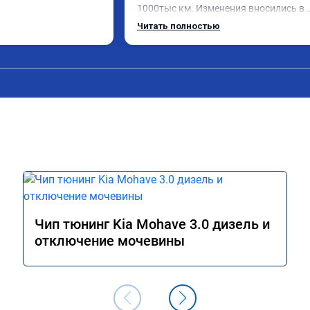
1000тыс км. Изменения вносились в 
расход топлива 
родную прошивку, потом программу 
Читать полностью
и. Понятно,что 
закачали обратно. Рекомендую.
осле физического 
аслонок в аварийном 
ния их расход 
м сейчас.

ромное спасибо!!!!

Чип тюнинг Kia Mohave 3.0 дизель и
отключение мочевины