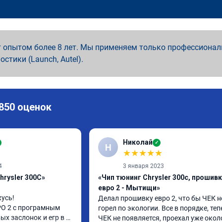
 опытом более 8 лет. Мы применяем только профессионал
ностики (Launch, Autel).
 850 оценок
Николай
✓
Н
★
★
★
★
★
4
3 января 2023
hrysler 300C»
«Чип тюнинг Chrysler 300c, прошив
евро 2 - Мытищи»
усь!

Делал прошивку евро 2, что бы ЧЕК не
О 2 с програмным 
горел по экологии. Все в порядке, теп
х заслонок и егр в 
ЧЕК не появляется, проехал уже около