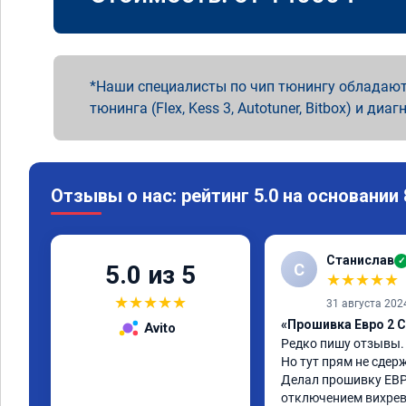
Наши специалисты по чип тюнингу обладают
тюнинга (Flex, Kess 3, Autotuner, Bitbox) и диаг
Отзывы о нас: рейтинг 5.0 на основании
Станислав
✓
С
5.0 из 5
★
★
★
★
★
★
★
★
★
★
31 августа 202
«Прошивка Евро 2 C
Avito
Редко пишу отзывы.

Но тут прям не сдерж
Делал прошивку ЕВР
отключением вихревы