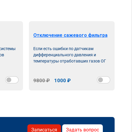
Отключение сажевого фильтра
От
 системы
Если есть ошибки по датчикам
Впу
ов
дифференциального давления и
неи
температуры отработавших газов ОГ
9800 ₽
1000 ₽
98
Записаться
Задать вопрос