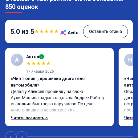
850 оценок
5.0 из 5
★
★
★
★
★
Оставить отзыв
Avito
Антон
✓
А
Н
★
★
★
★
★
17 января 2026
«Чип тюнинг, прошивка двигателя
«Чип 
автомобиля»
автом
Делал у Алексея прошивку на свою 
Обрати
Ауди.Машина задышала,стала бодрее.Работу 
догово
выполнил быстро,за пару часов.По цене 
встрет
ничего лишнего не взял,всё как 
прошил
договаривались заранее.После работы 
Арман 
Читать полностью
Читать
возникали вопросы,всегда консультировал и 
летела
был на связи.Теперь знаю,куда ехать в случае 
Арману
поломки авто.Однозначно рекомендую 
машина
‹
›