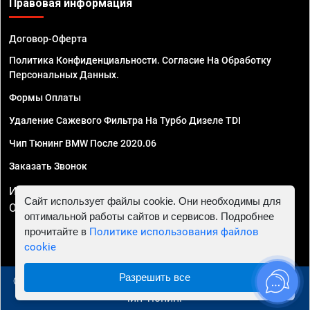
Правовая информация
Договор-Оферта
Политика Конфиденциальности. Согласие На Обработку
Персональных Данных.
Формы Оплаты
Удаление Сажевого Фильтра На Турбо Дизеле TDI
Чип Тюнинг BMW После 2020.06
Заказать Звонок
ИП Смирнов Георгий Павлович. ИНН 781302555843,
Сайт использует файлы cookie. Они необходимы для
ОГРНИП 324470400032610
оптимальной работы сайтов и сервисов. Подробнее
прочитайте в
Политике использования файлов
cookie
Разрешить все
© 2010 - 2026 Чип тюнинг в Сургуте - Автосервис "Евро
Чип Тюнинг"