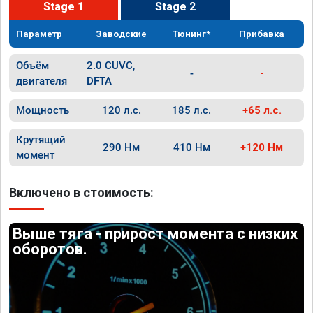
Stage 1
Stage 2
Параметр
Заводские
Тюнинг*
Прибавка
Объём
2.0 CUVC,
-
-
двигателя
DFTA
Мощность
120 л.с.
185 л.с.
+65 л.с.
Крутящий
290 Нм
410 Нм
+120 Нм
момент
Включено в стоимость:
Выше тяга - прирост момента с низких
оборотов.