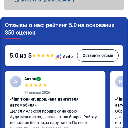
Отзывы о нас: рейтинг 5.0 на основании
850 оценок
5.0 из 5
★
★
★
★
★
Оставить отзыв
Avito
Антон
✓
А
Н
★
★
★
★
★
17 января 2026
«Чип тюнинг, прошивка двигателя
«Чип 
автомобиля»
автом
Делал у Алексея прошивку на свою 
Обрати
Ауди.Машина задышала,стала бодрее.Работу 
догово
выполнил быстро,за пару часов.По цене 
встрет