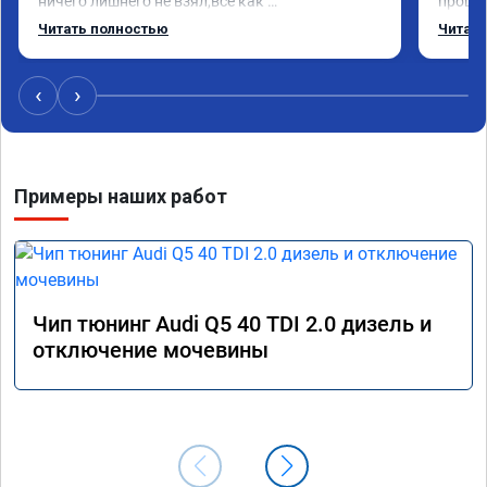
ничего лишнего не взял,всё как 
прошил
договаривались заранее.После работы 
Арман 
Читать полностью
Читать
возникали вопросы,всегда консультировал и 
летела
был на связи.Теперь знаю,куда ехать в случае 
Арману
поломки авто.Однозначно рекомендую 
машина
‹
›
Алексея как грамотного специалиста!
вам!!!!!
Примеры наших работ
Чип тюнинг Audi Q5 40 TDI 2.0 дизель и
отключение мочевины