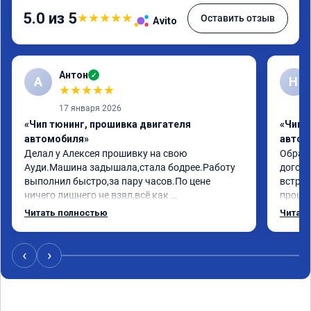
5.0 из 5
★
★
★
★
★
Оставить отзыв
Avito
Антон
✓
А
Н
★
★
★
★
★
17 января 2026
«Чип тюнинг, прошивка двигателя
«Чип 
автомобиля»
автом
Делал у Алексея прошивку на свою 
Обрати
Ауди.Машина задышала,стала бодрее.Работу 
догово
выполнил быстро,за пару часов.По цене 
встрет
ничего лишнего не взял,всё как 
прошил
договаривались заранее.После работы 
Арман 
Читать полностью
Читать
возникали вопросы,всегда консультировал и 
летела
был на связи.Теперь знаю,куда ехать в случае 
Арману
поломки авто.Однозначно рекомендую 
машина
‹
›
Алексея как грамотного специалиста!
вам!!!!!