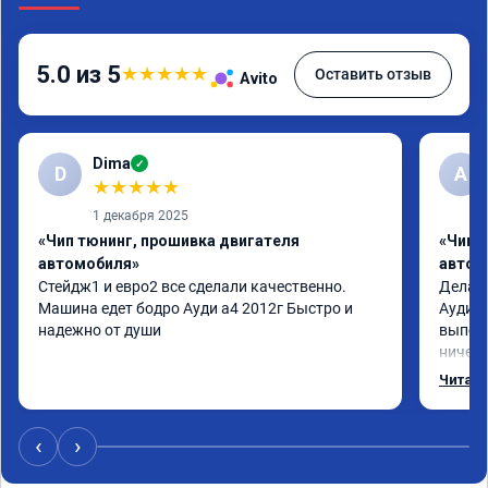
5.0 из 5
★
★
★
★
★
Оставить отзыв
Avito
Dima
✓
D
А
★
★
★
★
★
1 декабря 2025
«Чип тюнинг, прошивка двигателя
«Чип 
автомобиля»
автом
Стейдж1 и евро2 все сделали качественно. 
Делал 
Машина едет бодро Ауди а4 2012г Быстро и 
Ауди.М
надежно от души
выполн
ничего
догова
Читать
возник
был на
поломк
‹
›
Алексе