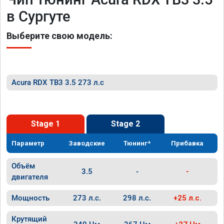
в Сургуте
Выберите свою модель:
Acura RDX TB3 3.5 273 л.с
Stage 1
Stage 2
Параметр
Заводские
Тюнинг*
Прибавка
Объём
3.5
-
-
двигателя
Мощность
273 л.с.
298 л.с.
+25 л.с.
Крутящий