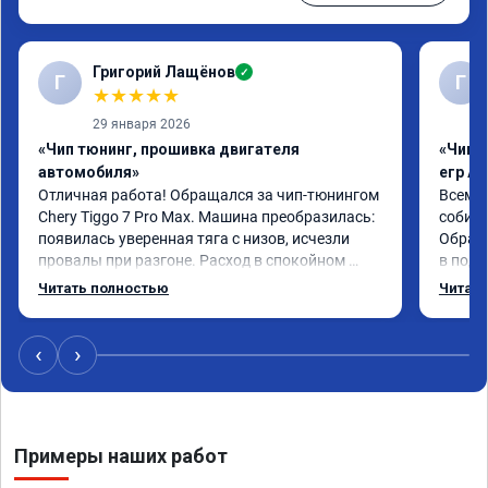
Григорий Лащёнов
✓
Г
Г
★
★
★
★
★
29 января 2026
«Чип тюнинг, прошивка двигателя
«Чип 
автомобиля»
егр Ad
Отличная работа! Обращался за чип-тюнингом 
Всем д
Chery Tiggo 7 Pro Max. Машина преобразилась: 
собира
появилась уверенная тяга с низов, исчезли 
Обрати
провалы при разгоне. Расход в спокойном 
в подр
режиме даже немного снизился. Все сделали 
Приеха
Читать полностью
Читать
профессионально, с подробной консультацией. 
готово
Рекомендую всем, кто сомневается.
дали г
своё д
‹
›
Примеры наших работ