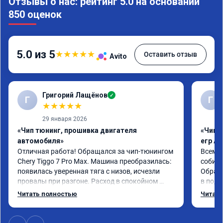
Отзывы о нас: рейтинг 5.0 на основании
850 оценок
5.0 из 5
★
★
★
★
★
Оставить отзыв
Avito
Григорий Лащёнов
✓
Г
Г
★
★
★
★
★
29 января 2026
«Чип тюнинг, прошивка двигателя
«Чип 
автомобиля»
егр Ad
Отличная работа! Обращался за чип-тюнингом 
Всем д
Chery Tiggo 7 Pro Max. Машина преобразилась: 
собира
появилась уверенная тяга с низов, исчезли 
Обрати
провалы при разгоне. Расход в спокойном 
в подр
режиме даже немного снизился. Все сделали 
Приеха
Читать полностью
Читать
профессионально, с подробной консультацией. 
готово
Рекомендую всем, кто сомневается.
дали г
своё д