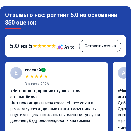
Отзывы о нас: рейтинг 5.0 на основании
850 оценок
5.0 из 5
★
★
★
★
★
Оставить отзыв
Avito
евгений
✓
Е
А
★
★
★
★
★
3 апреля 2026
«Чип тюнинг, прошивка двигателя
«Чип 
автомобиля»
автом
Чип тюнинг двигателя exeed txl , все как и в 
Доброг
рекламе услуги , динамика авто изменилась 
Сделал
ощутимо , цена осталась неизменной . услугой 
колосс
доволен , буду рекомендовать знакомым
в разы
Спасиб
Читать