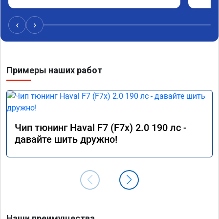
Процед
Номер
‹
›
Примеры наших работ
Чип тюнинг Haval F7 (F7x) 2.0 190 лс -
давайте шить дружно!
Наши преимущества