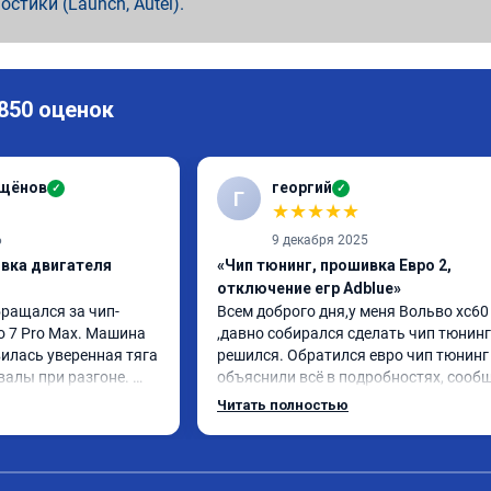
ностики (Launch, Autel).
 850 оценок
ащёнов
георгий
✓
✓
Г
★
★
★
★
★
6
9 декабря 2025
ивка двигателя
«Чип тюнинг, прошивка Евро 2,
отключение егр Adblue»
бращался за чип-
Всем доброго дня,у меня Вольво xc60 
o 7 Pro Max. Машина 
,давно собирался сделать чип тюнинг 
илась уверенная тяга 
решился. Обратился евро чип тюнинг 
валы при разгоне. 
объяснили всё в подробностях, сообщ
режиме даже немного 
сумму записали. Приехал в назначенн
Читать полностью
ли профессионально, с 
время 2.5 часа и готово, разница ощу
ацией. Рекомендую 
, я доволен ,спасибо! дали гарантию и 
ся.
сертификат ао11462 ,знают своё дело 
рекомендую 👍