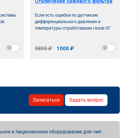
Отключение сажевого фильтра
От
 системы
Если есть ошибки по датчикам
Впу
ов
дифференциального давления и
неи
температуры отработавших газов ОГ
9800 ₽
1000 ₽
98
Записаться
Задать вопрос
ьное и лицензионное оборудование для чип