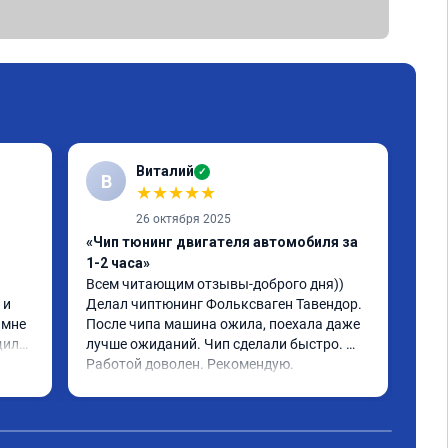
Виталий
✓
В
★
★
★
★
★
26 октября 2025
«Чип тюнинг двигателя автомобиля за
«Чи
1-2 часа»
2, 
Всем читающим отзывы-доброго дня)) 
Обр
и 
Делал чиптюнинг Фольксваген Тавендор. 
чип
мне 
После чипа машина ожила, поехала даже 
отк
или 
лучше ожиданий. Чип сделали быстро. 
стр
ое 
Работой доволен. Рекомендую.
полг
Чит
тима 
Все
Дог
обр
Пос