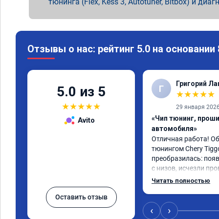
тюнинга (Flex, Kess 3, Autotuner, Bitbox) и диаг
Отзывы о нас: рейтинг 5.0 на основании
Григорий Л
Г
5.0 из 5
★
★
★
★
★
★
★
★
★
★
29 января 202
«Чип тюнинг, прош
Avito
автомобиля»
Отличная работа! О
тюнингом Chery Tigg
преобразилась: появ
с низов, исчезли про
Расход в спокойном 
Читать полностью
снизился. Все сдела
Оставить отзыв
подробной консульт
всем, кто сомневает
‹
›